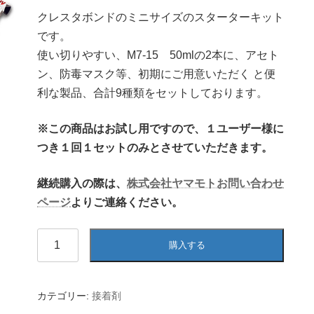
クレスタボンドのミニサイズのスターターキット
です。
使い切りやすい、M7-15 50mlの2本に、アセト
ン、防毒マスク等、初期にご用意いただく と便
利な製品、合計9種類をセットしております。
※この商品はお試し用ですので、１ユーザー様に
つき１回１セットのみとさせていただきます。
継続購入の際は、
株式会社ヤマモトお問い合わせ
ページ
よりご連絡ください。
会
購入する
員
様
限
定!
カテゴリー:
接着剤
ク