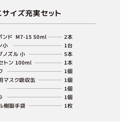
ッ
ト）
※
１
セ
ッ
ト
限
定
個