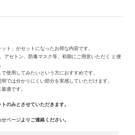
レ
ス
タ
ボ
ン
ド
セ
ッ
キット」がセットになったお得な内容です。
ト
本に、アセトン、防毒マスク等、初期にご用意いただく と便
使
。
い
しで使用してみたいという方におすすめです。
切
り
説明では分かりにくい部分を実感していただけます。
ミ
に最適です。
ニ
サ
ットのみとさせていただきます。
イ
ズ
（充
わせページ
よりご連絡ください。
実
セ