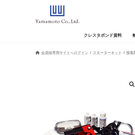
コ
ナ
ン
ビ
テ
ゲ
ン
ー
ツ
シ
へ
ョ
クレスタボンド資料
ス
ン
キ
に
会員様専用サイトへログイン
スターターキット
接着
ッ
移
プ
動