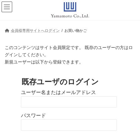
コ
ナ
ン
ビ
テ
ゲ
ン
ー
ツ
シ
へ
ョ
会員様専用サイトへログイン
お買い物かご
ス
ン
キ
に
ッ
移
このコンテンツはサイト会員限定です。 既存のユーザーの方はロ
プ
動
グインしてください。
新規ユーザーは以下から登録できます。
既存ユーザのログイン
ユーザー名またはメールアドレス
パスワード